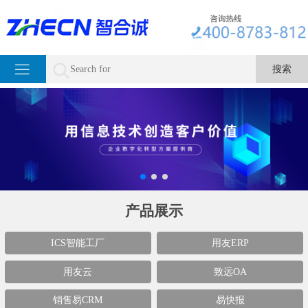
产品展示
ICS智能工厂
用友ERP
用友云
致远OA
销售易CRM
易快报