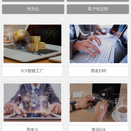
华为云
客户化定制
ICS智能工厂
用友ERP
用友云
致远OA