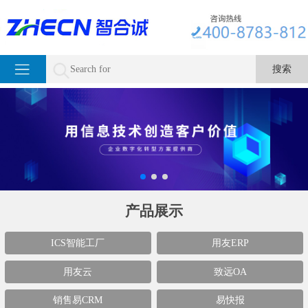
产品展示
ICS智能工厂
用友ERP
用友云
致远OA
销售易CRM
易快报