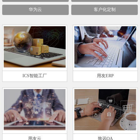
华为云
客户化定制
ICS智能工厂
用友ERP
用友云
致远OA